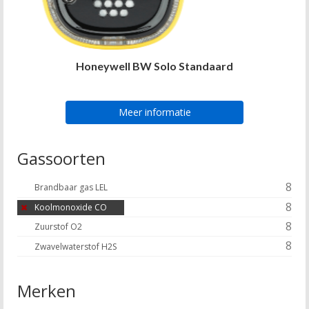
Honeywell BW Solo Standaard
Meer informatie
Gassoorten
8
Brandbaar gas LEL
8
Koolmonoxide CO
8
Zuurstof O2
8
Zwavelwaterstof H2S
Merken