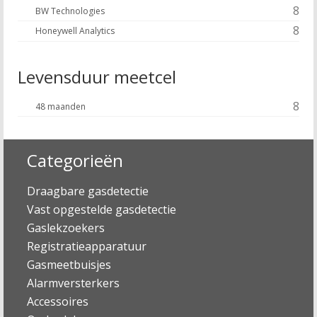
8
BW Technologies
8
Honeywell Analytics
Levensduur meetcel
8
48 maanden
Categorieën
Draagbare gasdetectie
Vast opgestelde gasdetectie
Gaslekzoekers
Registratieapparatuur
Gasmeetbuisjes
Alarmversterkers
Accessoires