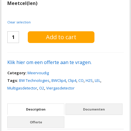
Meetcel(len)
Clear selection
Honeywell
Add to cart
BW
FLEX
quantity
Klik hier om een offerte aan te vragen.
Category:
Meervoudig
Tags:
BW Technologies
,
BWClip4
,
Clip4
,
CO
,
H2S
,
LEL
,
Multigasdetector
,
O2
,
Viergasdetector
Description
Documenten
Offerte