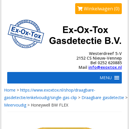
Winkelwagen (0)
Westerdreef 5-V
2152 CS Nieuw-Vennep
Bel 0252 620885
Mail
info@exoxtox.nl
MENU
Home
>
https://www.exoxtox.nl/shop/draagbare-
gasdetectie/enkelvoudig/single-gas-clip
>
Draagbare gasdetectie
>
Meervoudig
>
Honeywell BW FLEX