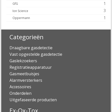
1
GfG
3
Ion Science
1
Oppermann
Categorieën
Draagbare gasdetectie
Vast opgestelde gasdetectie
Gaslekzoekers
Registratieapparatuur
Gasmeetbuisjes
Alarmversterkers
Accessoires
Onderdelen
Uitgefaseerde producten
Ex-Ox-Tox