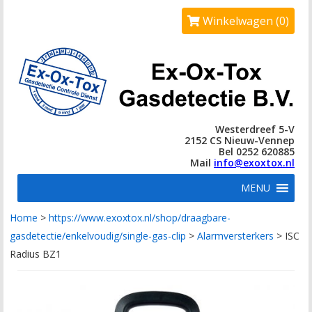
Winkelwagen (0)
Westerdreef 5-V
2152 CS Nieuw-Vennep
Bel 0252 620885
Mail
info@exoxtox.nl
MENU
Home
>
https://www.exoxtox.nl/shop/draagbare-
gasdetectie/enkelvoudig/single-gas-clip
>
Alarmversterkers
>
ISC
Radius BZ1