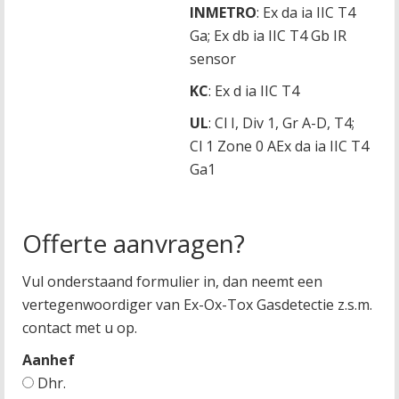
INMETRO
: Ex da ia IIC T4
Ga; Ex db ia IIC T4 Gb IR
sensor
KC
: Ex d ia IIC T4
UL
: Cl I, Div 1, Gr A-D, T4;
Cl 1 Zone 0 AEx da ia IIC T4
Ga1
Offerte aanvragen?
Vul onderstaand formulier in, dan neemt een
vertegenwoordiger van Ex-Ox-Tox Gasdetectie z.s.m.
contact met u op.
Aanhef
Dhr.