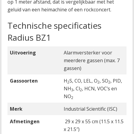
op 1 meter afstand, dat is vergelijkbaar met het
geluid van een heimachine of een rockconcert.
Technische specificaties
Radius BZ1
Uitvoering
Alarmversterker voor
meerdere gassen (max. 7
gassen)
Gassoorten
H
S, CO, LEL, O
, SO
, PID,
2
2
2
NH
, Cl
, HCN, VOC’s en
3
2
NO
2
Merk
Industrial Scientific (ISC)
Afmetingen
29 x 29 x 55 cm (11.5 x 11.5
x 21.5″)