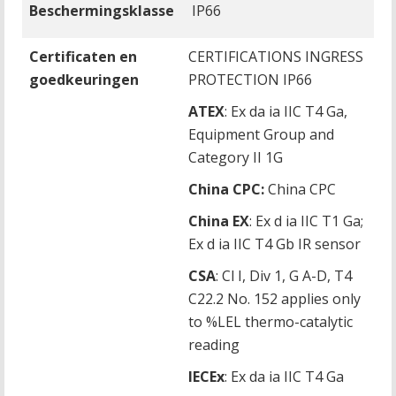
Beschermingsklasse
IP66
Certificaten en
CERTIFICATIONS INGRESS
goedkeuringen
PROTECTION IP66
ATEX
: Ex da ia IIC T4 Ga,
Equipment Group and
Category II 1G
China CPC:
China CPC
China EX
: Ex d ia IIC T1 Ga;
Ex d ia IIC T4 Gb IR sensor
CSA
: Cl I, Div 1, G A-D, T4
C22.2 No. 152 applies only
to %LEL thermo-catalytic
reading
IECEx
: Ex da ia IIC T4 Ga