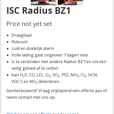
ISC Radius BZ1
Price not yet set
Draagbaar
Robuust
Luid en duidelijk alarm
Volle lading gaat ongeveer 7 dagen mee
Is te verbinden met andere Radius BZ1'en om een
veilig gebied af te zetten
Kan H
S, CO, LEL, O
, SO
, PID, NH
, Cl
, HCN,
2
2
2
3
2
VOC's en NO
detecteren.
2
Geïnteresseerd? Vraag vrijblijvend een offerte aan of
neem contact met ons op.