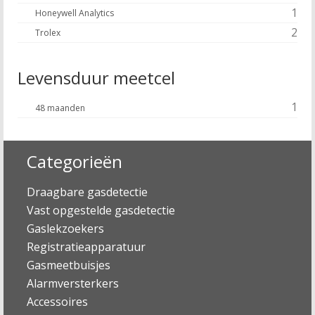
1
Honeywell Analytics
2
Trolex
Levensduur meetcel
1
48 maanden
Categorieën
Draagbare gasdetectie
Vast opgestelde gasdetectie
Gaslekzoekers
Registratieapparatuur
Gasmeetbuisjes
Alarmversterkers
Accessoires