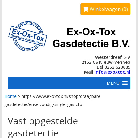
Winkelwagen (0)
Westerdreef 5-V
2152 CS Nieuw-Vennep
Bel 0252 620885
Mail
info@exoxtox.nl
MENU
Home
>
https://www.exoxtox.nl/shop/draagbare-
gasdetectie/enkelvoudig/single-gas-clip
Vast opgestelde
gasdetectie