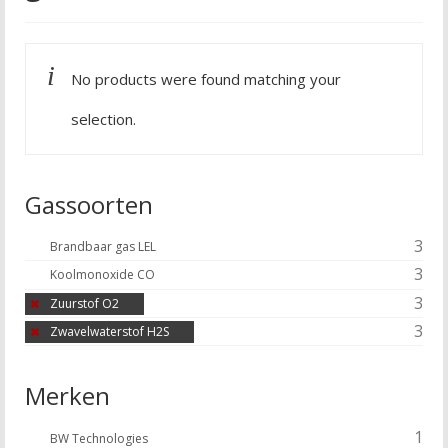
No products were found matching your
selection.
Gassoorten
3
Brandbaar gas LEL
3
Koolmonoxide CO
3
Zuurstof O2
3
Zwavelwaterstof H2S
Merken
1
BW Technologies