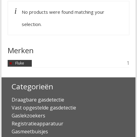
No products were found matching your
selection.
Merken
1
Fluke
Categorieën
Draagbare gasdetectie
Vast opgestelde gasdetectie
Gaslekzoekers
Registratieapparatuur
Gasmeetbuisjes