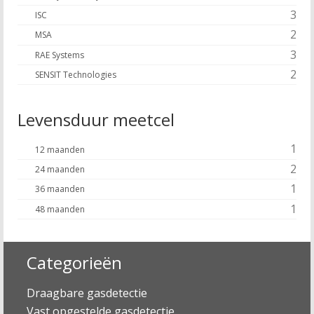
3
ISC
2
MSA
3
RAE Systems
2
SENSIT Technologies
Levensduur meetcel
1
12 maanden
2
24 maanden
1
36 maanden
1
48 maanden
Categorieën
Draagbare gasdetectie
Vast opgestelde gasdetectie