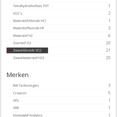
1
Tetrahydrothiofeen THT
2
VOC's
1
Waterstofchloride HCl
3
Waterstoffluoride HF
6
Waterstof H2
20
Zuurstof O2
21
Zwaveldioxide SO2
20
Zwavelwaterstof H2S
Merken
3
BW Technologies
5
Crowcon
1
GfG
1
GMI
1
Honeywell Analytics