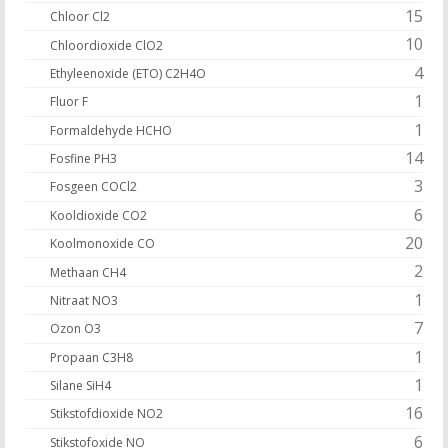
15
Chloor Cl2
10
Chloordioxide ClO2
4
Ethyleenoxide (ETO) C2H4O
1
Fluor F
1
Formaldehyde HCHO
14
Fosfine PH3
3
Fosgeen COCl2
6
Kooldioxide CO2
20
Koolmonoxide CO
2
Methaan CH4
1
Nitraat NO3
7
Ozon O3
1
Propaan C3H8
1
Silane SiH4
16
Stikstofdioxide NO2
6
Stikstofoxide NO