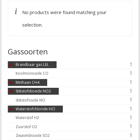
No products were found matching your
selection.
Gassoorten
1
Brandbaar gas LEL
1
Koolmonoxide CO
1
Methaan CH4
1
Stikstofdioxide NO2
1
Stikstofoxide NO
1
Waterstofchloride HCl
1
Waterstof H2
1
Zuurstof O2
1
Zwaveldioxide SO2