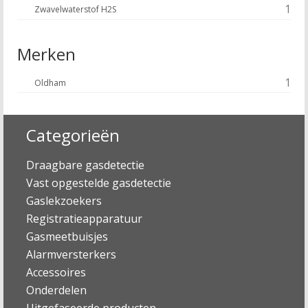
1
Zwavelwaterstof H2S
Merken
1
Oldham
Categorieën
Draagbare gasdetectie
Vast opgestelde gasdetectie
Gaslekzoekers
Registratieapparatuur
Gasmeetbuisjes
Alarmversterkers
Accessoires
Onderdelen
Uitgefaseerde producten