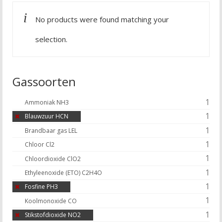
No products were found matching your
selection.
Gassoorten
1
Ammoniak NH3
1
Blauwzuur HCN
1
Brandbaar gas LEL
1
Chloor Cl2
1
Chloordioxide ClO2
1
Ethyleenoxide (ETO) C2H4O
1
Fosfine PH3
1
Koolmonoxide CO
1
Stikstofdioxide NO2