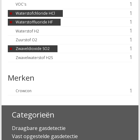
1
VOC's
1
Waterstofchloride HCl
1
Waterstoffluoride HF
1
Waterstof H2
1
Zuurstof O2
1
Zwaveldioxide SO2
1
Zwavelwaterstof H2S
Merken
1
Crowcon
Categorieën
Draagbare gasdetectie
Vast opgestelde gasdetectie