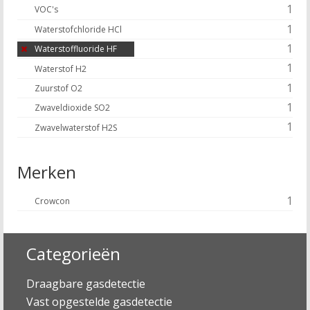
1
VOC's
1
Waterstofchloride HCl
1
Waterstoffluoride HF
1
Waterstof H2
1
Zuurstof O2
1
Zwaveldioxide SO2
1
Zwavelwaterstof H2S
Merken
1
Crowcon
Categorieën
Draagbare gasdetectie
Vast opgestelde gasdetectie