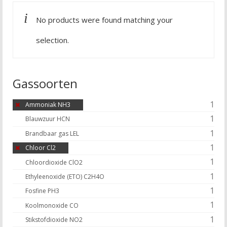
No products were found matching your
selection.
Gassoorten
1
Ammoniak NH3
1
Blauwzuur HCN
1
Brandbaar gas LEL
1
Chloor Cl2
1
Chloordioxide ClO2
1
Ethyleenoxide (ETO) C2H4O
1
Fosfine PH3
1
Koolmonoxide CO
1
Stikstofdioxide NO2