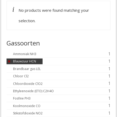
No products were found matching your
selection.
Gassoorten
1
Ammoniak NH3
1
Blauwzuur HCN
1
Brandbaar gas LEL
1
Chloor Cl2
1
Chloordioxide ClO2
1
Ethyleenoxide (ETO) C2H4O
1
Fosfine PH3
1
Koolmonoxide CO
1
Stikstofdioxide NO2