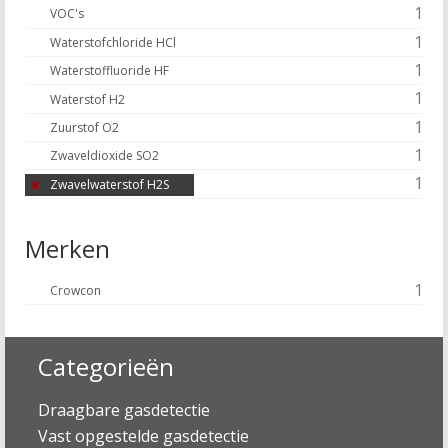
1
VOC's
1
Waterstofchloride HCl
1
Waterstoffluoride HF
1
Waterstof H2
1
Zuurstof O2
1
Zwaveldioxide SO2
1
Zwavelwaterstof H2S
Merken
1
Crowcon
Categorieën
Draagbare gasdetectie
Vast opgestelde gasdetectie