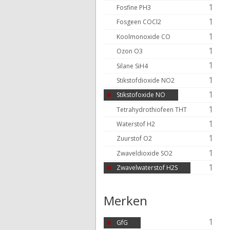
1
Fosfine PH3
1
Fosgeen COCl2
1
Koolmonoxide CO
1
Ozon O3
1
Silane SiH4
1
Stikstofdioxide NO2
1
Stikstofoxide NO
1
Tetrahydrothiofeen THT
1
Waterstof H2
1
Zuurstof O2
1
Zwaveldioxide SO2
1
Zwavelwaterstof H2S
Merken
1
GfG