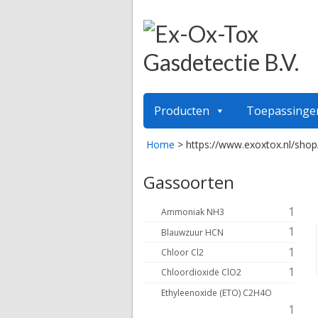
Producten
Toepassinge
Home
>
https://www.exoxtox.nl/shop
Gassoorten
1
Ammoniak NH3
1
Blauwzuur HCN
1
Chloor Cl2
1
Chloordioxide ClO2
Ethyleenoxide (ETO) C2H4O
1