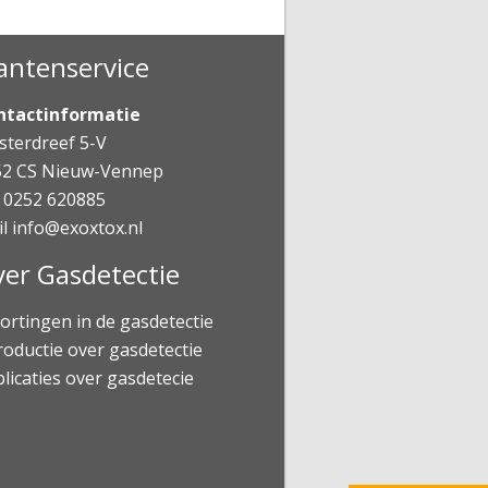
antenservice
ntactinformatie
terdreef 5-V
52 CS Nieuw-Vennep
 0252 620885
il
info@exoxtox.nl
er Gasdetectie
ortingen in de gasdetectie
roductie over gasdetectie
licaties over gasdetecie