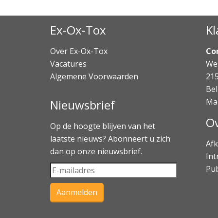
Ex-Ox-Tox
Kl
Over Ex-Ox-Tox
Co
Vacatures
Wes
Algemene Voorwaarden
21
Bel
Ma
Nieuwsbrief
Ov
Op de hoogte blijven van het
laatste nieuws? Abonneert u zich
Afk
dan op onze nieuwsbrief.
Int
Pub