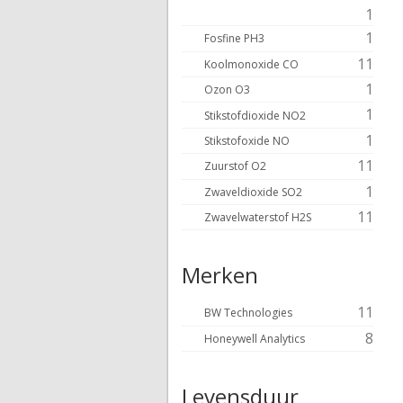
1
1
Fosfine PH3
11
Koolmonoxide CO
1
Ozon O3
1
Stikstofdioxide NO2
1
Stikstofoxide NO
11
Zuurstof O2
1
Zwaveldioxide SO2
11
Zwavelwaterstof H2S
Merken
11
BW Technologies
8
Honeywell Analytics
Levensduur