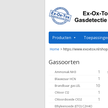
Producten
Toepassinge
Home
>
https://www.exoxtox.nl/shop
Gassoorten
1
Ammoniak NH3
1
Blauwzuur HCN
10
Brandbaar gas LEL
1
Chloor Cl2
1
Chloordioxide ClO2
Ethyleenoxide (ETO) C2H4O