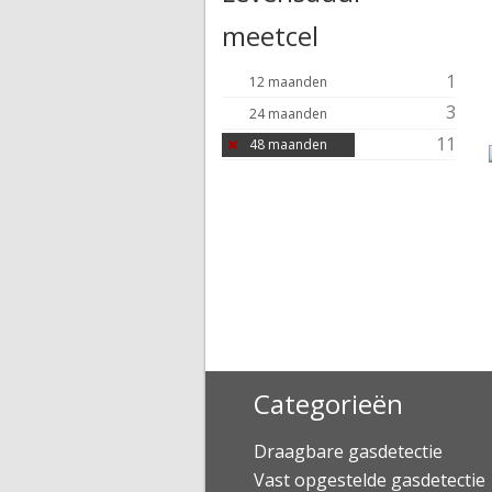
meetcel
1
12 maanden
3
24 maanden
11
48 maanden
Categorieën
Draagbare gasdetectie
Vast opgestelde gasdetectie