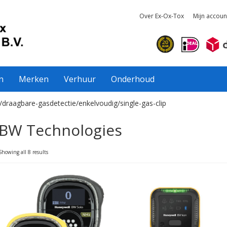
Over Ex-Ox-Tox
Mijn accoun
n
Merken
Verhuur
Onderhoud
/draagbare-gasdetectie/enkelvoudig/single-gas-clip
BW Technologies
Showing all 8 results