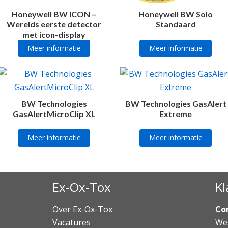
Honeywell BW ICON –
Honeywell BW Solo
Werelds eerste detector
Standaard
met icon-display
Meer informatie
Meer informatie
BW Technologies
BW Technologies GasAlert
GasAlertMicroClip XL
Extreme
Meer informatie
Meer informatie
Ex-Ox-Tox
Kl
Over Ex-Ox-Tox
Co
Vacatures
Wes