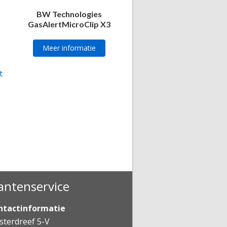
BW Technologies
GasAlertMicroClip X3
Meer informatie
antenservice
ntactinformatie
terdreef 5-V