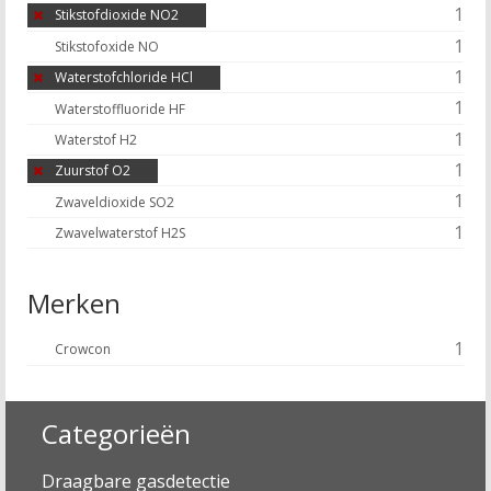
1
Stikstofdioxide NO2
1
Stikstofoxide NO
1
Waterstofchloride HCl
1
Waterstoffluoride HF
1
Waterstof H2
1
Zuurstof O2
1
Zwaveldioxide SO2
1
Zwavelwaterstof H2S
Merken
1
Crowcon
Categorieën
Draagbare gasdetectie