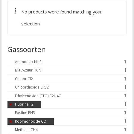
No products were found matching your
selection.
Gassoorten
1
Ammoniak NH3
1
Blauwzuur HCN
1
Chloor Cl2
1
Chloordioxide ClO2
1
Ethyleenoxide (ETO) C2H4O
1
Fluorine F2
1
Fosfine PH3
1
Koolmonoxide CO
1
Methaan CH4