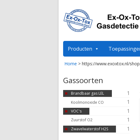
Producten
Toepassinge
Home
>
https://www.exoxtox.nl/shop
Gassoorten
1
Brandbaar gas LEL
1
Koolmonoxide CO
1
VOC's
1
Zuurstof O2
1
Zwavelwaterstof H2S