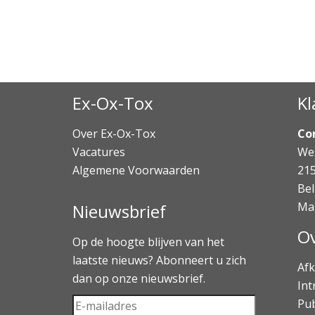
Ex-Ox-Tox
Kl
Over Ex-Ox-Tox
Co
Vacatures
Wes
Algemene Voorwaarden
21
Bel
Ma
Nieuwsbrief
Ov
Op de hoogte blijven van het
laatste nieuws? Abonneert u zich
Afk
dan op onze nieuwsbrief.
Int
Pub