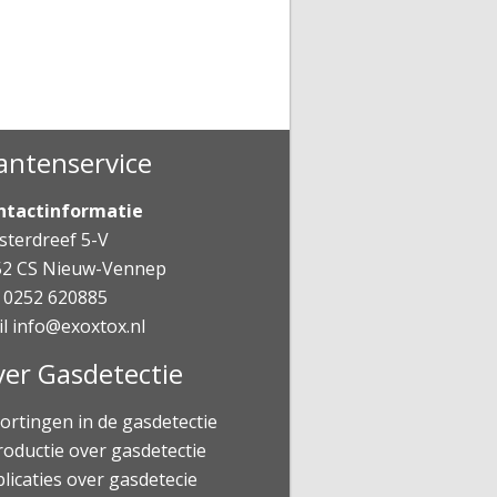
antenservice
ntactinformatie
terdreef 5-V
52 CS Nieuw-Vennep
 0252 620885
il
info@exoxtox.nl
er Gasdetectie
ortingen in de gasdetectie
roductie over gasdetectie
licaties over gasdetecie