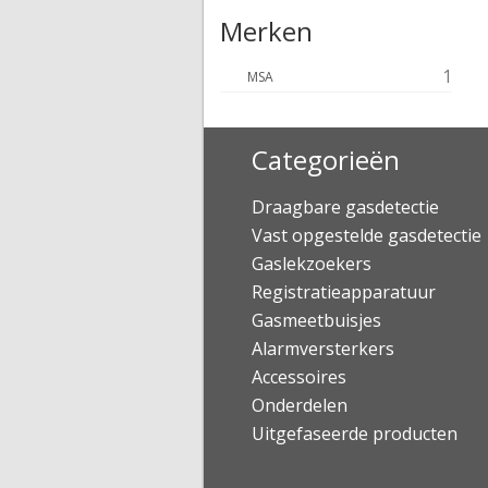
Merken
1
MSA
Categorieën
Draagbare gasdetectie
Vast opgestelde gasdetectie
Gaslekzoekers
Registratieapparatuur
Gasmeetbuisjes
Alarmversterkers
Accessoires
Onderdelen
Uitgefaseerde producten