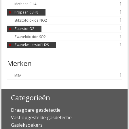
1
Methaan CH4
1
Propaan C3H8
1
Stikstofdioxide NO2
1
Zuurstof O2
1
Zwaveldioxide SO2
1
Zwavelwaterstof H2S
Merken
1
MSA
Categorieën
Draagbare gasdetectie
Vast opgestelde gasdetectie
Gaslekzoekers