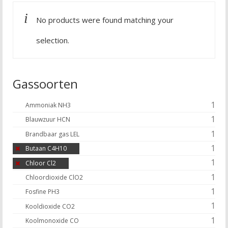
No products were found matching your
selection.
Gassoorten
1
Ammoniak NH3
1
Blauwzuur HCN
1
Brandbaar gas LEL
1
Butaan C4H10
1
Chloor Cl2
1
Chloordioxide ClO2
1
Fosfine PH3
1
Kooldioxide CO2
1
Koolmonoxide CO