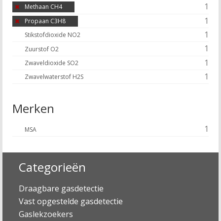
1
Methaan CH4
1
Propaan C3H8
1
Stikstofdioxide NO2
1
Zuurstof O2
1
Zwaveldioxide SO2
1
Zwavelwaterstof H2S
Merken
1
MSA
Categorieën
Draagbare gasdetectie
Vast opgestelde gasdetectie
Gaslekzoekers