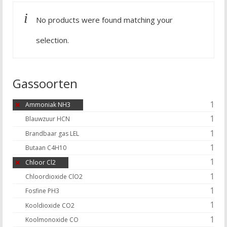
No products were found matching your
selection.
Gassoorten
1
Ammoniak NH3
1
Blauwzuur HCN
1
Brandbaar gas LEL
1
Butaan C4H10
1
Chloor Cl2
1
Chloordioxide ClO2
1
Fosfine PH3
1
Kooldioxide CO2
1
Koolmonoxide CO