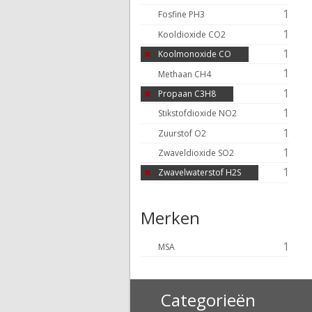
1
Fosfine PH3
1
Kooldioxide CO2
1
Koolmonoxide CO
1
Methaan CH4
1
Propaan C3H8
1
Stikstofdioxide NO2
1
Zuurstof O2
1
Zwaveldioxide SO2
1
Zwavelwaterstof H2S
Merken
1
MSA
Categorieën