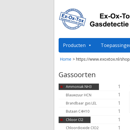
Producten
Toepassinge
Home
>
https://www.exoxtox.nl/shop
Gassoorten
1
Ammoniak NH3
1
Blauwzuur HCN
1
Brandbaar gas LEL
1
Butaan C4H10
1
Chloor Cl2
1
Chloordioxide ClO2