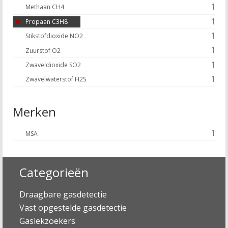
1
Methaan CH4
1
Propaan C3H8
1
Stikstofdioxide NO2
1
Zuurstof O2
1
Zwaveldioxide SO2
1
Zwavelwaterstof H2S
Merken
1
MSA
Categorieën
Draagbare gasdetectie
Vast opgestelde gasdetectie
Gaslekzoekers