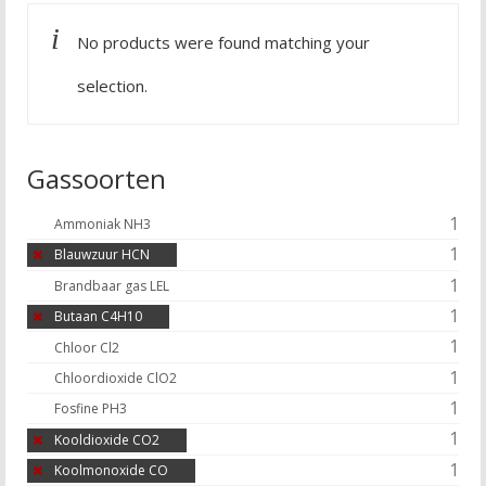
No products were found matching your
selection.
Gassoorten
1
Ammoniak NH3
1
Blauwzuur HCN
1
Brandbaar gas LEL
1
Butaan C4H10
1
Chloor Cl2
1
Chloordioxide ClO2
1
Fosfine PH3
1
Kooldioxide CO2
1
Koolmonoxide CO