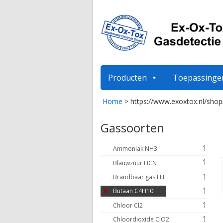
Producten
Toepassinge
Home
>
https://www.exoxtox.nl/shop
Gassoorten
1
Ammoniak NH3
1
Blauwzuur HCN
1
Brandbaar gas LEL
1
Butaan C4H10
1
Chloor Cl2
1
Chloordioxide ClO2