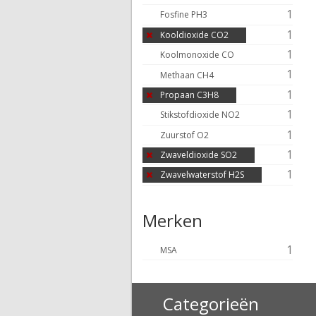
1
Fosfine PH3
1
Kooldioxide CO2
1
Koolmonoxide CO
1
Methaan CH4
1
Propaan C3H8
1
Stikstofdioxide NO2
1
Zuurstof O2
1
Zwaveldioxide SO2
1
Zwavelwaterstof H2S
Merken
1
MSA
Categorieën