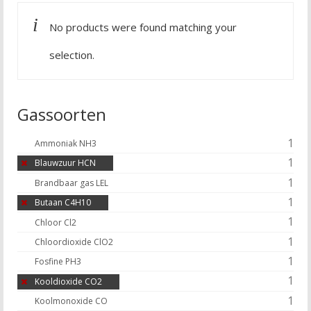
No products were found matching your
selection.
Gassoorten
1
Ammoniak NH3
1
Blauwzuur HCN
1
Brandbaar gas LEL
1
Butaan C4H10
1
Chloor Cl2
1
Chloordioxide ClO2
1
Fosfine PH3
1
Kooldioxide CO2
1
Koolmonoxide CO