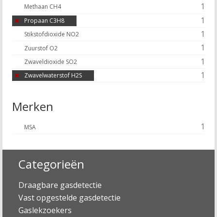
1
Methaan CH4
1
Propaan C3H8
1
Stikstofdioxide NO2
1
Zuurstof O2
1
Zwaveldioxide SO2
1
Zwavelwaterstof H2S
Merken
1
MSA
Categorieën
Draagbare gasdetectie
Vast opgestelde gasdetectie
Gaslekzoekers