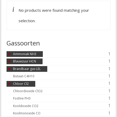
No products were found matching your
selection.
Gassoorten
1
Ammoniak NH3
1
Blauwzuur HCN
1
Brandbaar gas LEL
1
Butaan C4H10
1
Chloor Cl2
1
Chloordioxide ClO2
1
Fosfine PH3
1
Kooldioxide CO2
1
Koolmonoxide CO