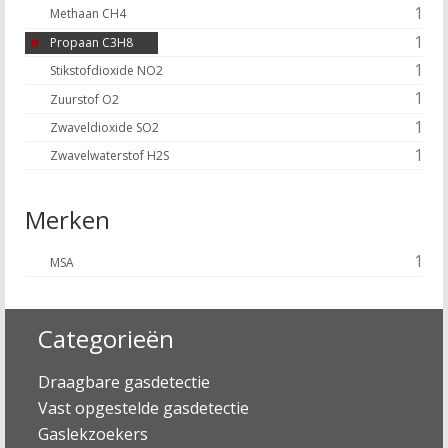
1
Methaan CH4
1
Propaan C3H8
1
Stikstofdioxide NO2
1
Zuurstof O2
1
Zwaveldioxide SO2
1
Zwavelwaterstof H2S
Merken
1
MSA
Categorieën
Draagbare gasdetectie
Vast opgestelde gasdetectie
Gaslekzoekers