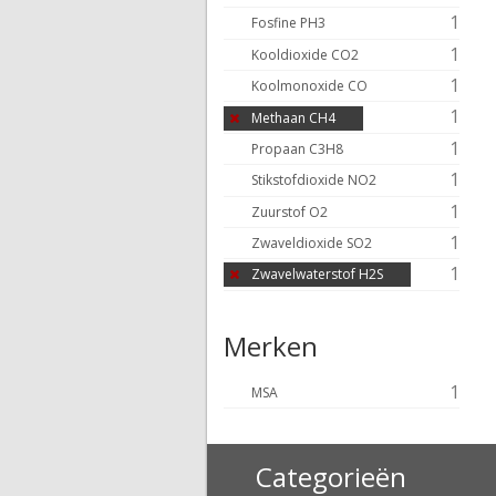
1
Fosfine PH3
1
Kooldioxide CO2
1
Koolmonoxide CO
1
Methaan CH4
1
Propaan C3H8
1
Stikstofdioxide NO2
1
Zuurstof O2
1
Zwaveldioxide SO2
1
Zwavelwaterstof H2S
Merken
1
MSA
Categorieën