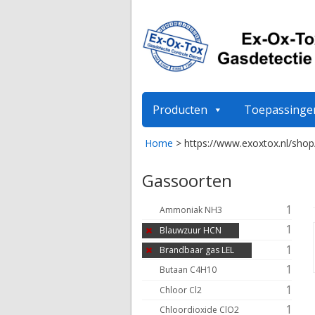
Producten
Toepassinge
Home
>
https://www.exoxtox.nl/shop
Gassoorten
1
Ammoniak NH3
1
Blauwzuur HCN
1
Brandbaar gas LEL
1
Butaan C4H10
1
Chloor Cl2
1
Chloordioxide ClO2