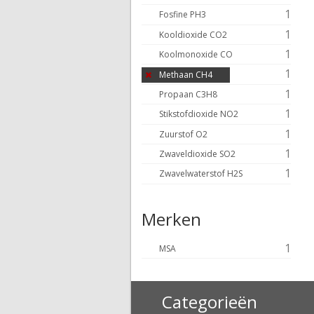
1
Fosfine PH3
1
Kooldioxide CO2
1
Koolmonoxide CO
1
Methaan CH4
1
Propaan C3H8
1
Stikstofdioxide NO2
1
Zuurstof O2
1
Zwaveldioxide SO2
1
Zwavelwaterstof H2S
Merken
1
MSA
Categorieën