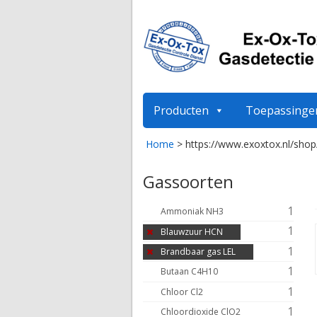
Producten
Toepassinge
Home
>
https://www.exoxtox.nl/shop
Gassoorten
1
Ammoniak NH3
1
Blauwzuur HCN
1
Brandbaar gas LEL
1
Butaan C4H10
1
Chloor Cl2
1
Chloordioxide ClO2