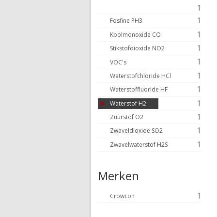
1
1
Fosfine PH3
1
Koolmonoxide CO
1
Stikstofdioxide NO2
1
VOC's
1
Waterstofchloride HCl
1
Waterstoffluoride HF
1
Waterstof H2
1
Zuurstof O2
1
Zwaveldioxide SO2
1
Zwavelwaterstof H2S
Merken
1
Crowcon