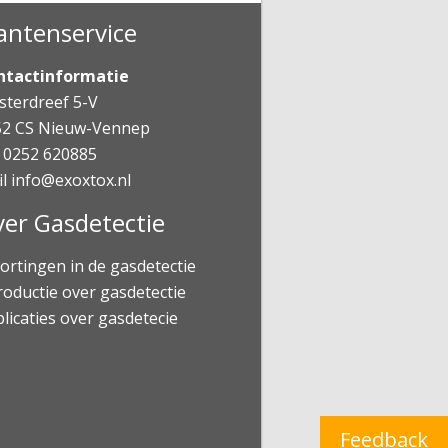
antenservice
ntactinformatie
terdreef 5-V
52 CS Nieuw-Vennep
 0252 620885
il
info@exoxtox.nl
er Gasdetectie
ortingen in de gasdetectie
roductie over gasdetectie
licaties over gasdetecie
Feedback