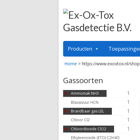
Producten
Toepassinge
Home
>
https://www.exoxtox.nl/shop
Gassoorten
1
Ammoniak NH3
1
Blauwzuur HCN
1
Brandbaar gas LEL
1
Chloor Cl2
1
Chloordioxide ClO2
Ethyleenoxide (ETO) C2H4O