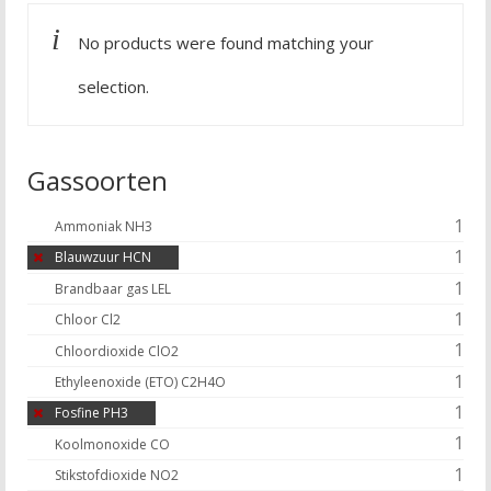
No products were found matching your
selection.
Gassoorten
1
Ammoniak NH3
1
Blauwzuur HCN
1
Brandbaar gas LEL
1
Chloor Cl2
1
Chloordioxide ClO2
1
Ethyleenoxide (ETO) C2H4O
1
Fosfine PH3
1
Koolmonoxide CO
1
Stikstofdioxide NO2