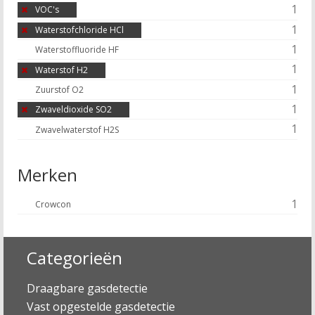
1
VOC's
1
Waterstofchloride HCl
1
Waterstoffluoride HF
1
Waterstof H2
1
Zuurstof O2
1
Zwaveldioxide SO2
1
Zwavelwaterstof H2S
Merken
1
Crowcon
Categorieën
Draagbare gasdetectie
Vast opgestelde gasdetectie