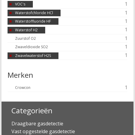
1
VOC's
1
Waterstofchloride HCl
1
Waterstoffluoride HF
1
Waterstof H2
1
Zuurstof O2
1
Zwaveldioxide SO2
1
Zwavelwaterstof H2S
Merken
1
Crowcon
Categorieën
Draagbare gasdetectie
Vast opgestelde gasdetectie