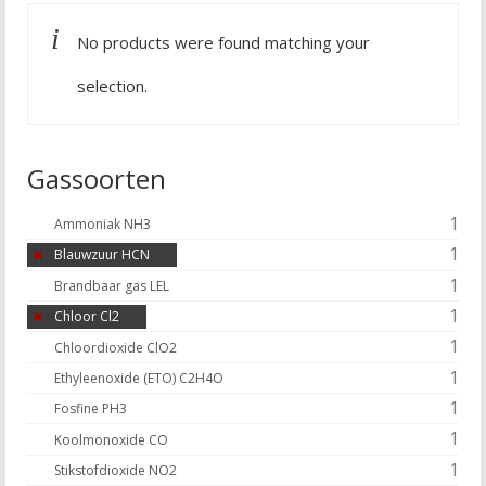
No products were found matching your
selection.
Gassoorten
1
Ammoniak NH3
1
Blauwzuur HCN
1
Brandbaar gas LEL
1
Chloor Cl2
1
Chloordioxide ClO2
1
Ethyleenoxide (ETO) C2H4O
1
Fosfine PH3
1
Koolmonoxide CO
1
Stikstofdioxide NO2