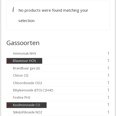
No products were found matching your
selection.
Gassoorten
1
Ammoniak NH3
1
Blauwzuur HCN
1
Brandbaar gas LEL
1
Chloor Cl2
1
Chloordioxide ClO2
1
Ethyleenoxide (ETO) C2H4O
1
Fosfine PH3
1
Koolmonoxide CO
1
Stikstofdioxide NO2