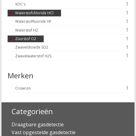
1
VOC's
1
Waterstofchloride HCl
1
Waterstoffluoride HF
1
Waterstof H2
1
Zuurstof O2
1
Zwaveldioxide SO2
1
Zwavelwaterstof H2S
Merken
1
Crowcon
Categorieën
Draagbare gasdetectie
Vast opgestelde gasdetectie