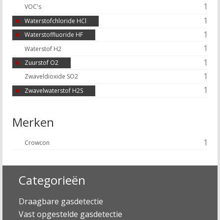
1
VOC's
1
Waterstofchloride HCl
1
Waterstoffluoride HF
1
Waterstof H2
1
Zuurstof O2
1
Zwaveldioxide SO2
1
Zwavelwaterstof H2S
Merken
1
Crowcon
Categorieën
Draagbare gasdetectie
Vast opgestelde gasdetectie