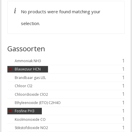
No products were found matching your
selection.
Gassoorten
1
Ammoniak NH3
1
Blauwzuur HCN
1
Brandbaar gas LEL
1
Chloor Cl2
1
Chloordioxide ClO2
1
Ethyleenoxide (ETO) C2H4O
1
Fosfine PH3
1
Koolmonoxide CO
1
Stikstofdioxide NO2