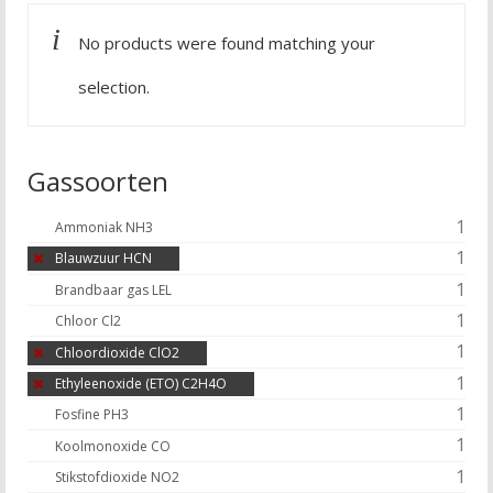
No products were found matching your
selection.
Gassoorten
1
Ammoniak NH3
1
Blauwzuur HCN
1
Brandbaar gas LEL
1
Chloor Cl2
1
Chloordioxide ClO2
1
Ethyleenoxide (ETO) C2H4O
1
Fosfine PH3
1
Koolmonoxide CO
1
Stikstofdioxide NO2