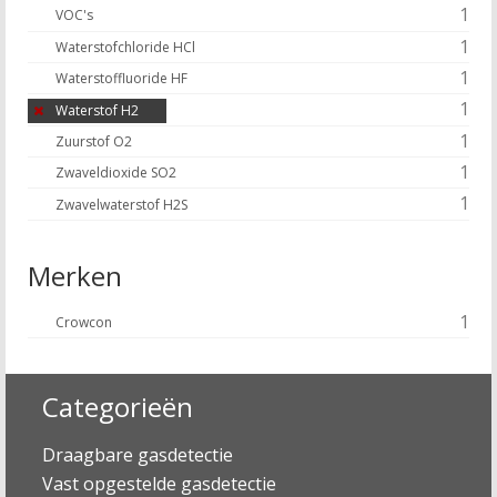
1
VOC's
1
Waterstofchloride HCl
1
Waterstoffluoride HF
1
Waterstof H2
1
Zuurstof O2
1
Zwaveldioxide SO2
1
Zwavelwaterstof H2S
Merken
1
Crowcon
Categorieën
Draagbare gasdetectie
Vast opgestelde gasdetectie