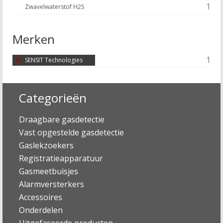
1
Zwavelwaterstof H2S
Merken
1
SENSIT Technologies
Categorieën
Draagbare gasdetectie
Vast opgestelde gasdetectie
Gaslekzoekers
Registratieapparatuur
Gasmeetbuisjes
Alarmversterkers
Accessoires
Onderdelen
Uitgefaseerde producten