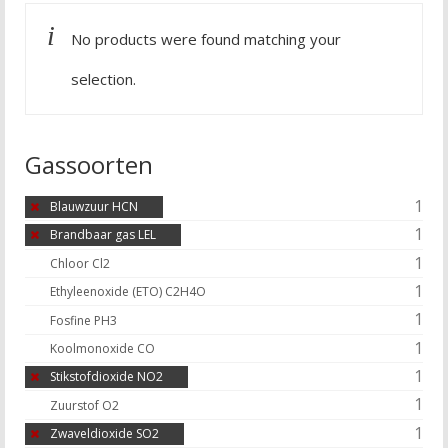
No products were found matching your
selection.
Gassoorten
1
Blauwzuur HCN
1
Brandbaar gas LEL
1
Chloor Cl2
1
Ethyleenoxide (ETO) C2H4O
1
Fosfine PH3
1
Koolmonoxide CO
1
Stikstofdioxide NO2
1
Zuurstof O2
1
Zwaveldioxide SO2