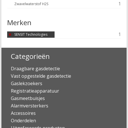
1
Zwavelwaterstof H2S
Merken
1
SENSIT Technologies
Categorieën
Draagbare gasdetectie
Vast opgestelde gasdetectie
Gaslekzoekers
Registratieapparatuur
Gasmeetbuisjes
Alarmversterkers
Accessoires
Onderdelen
Uitgefaseerde producten