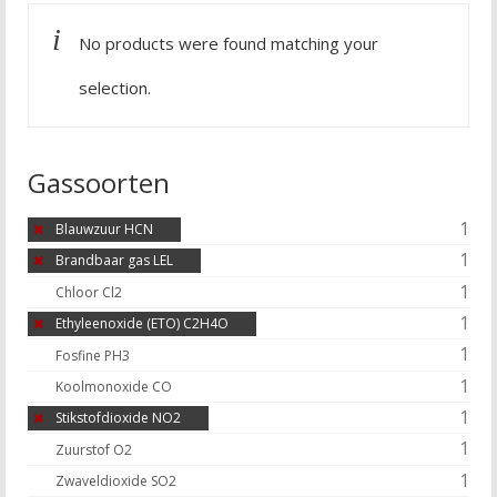
No products were found matching your
selection.
Gassoorten
1
Blauwzuur HCN
1
Brandbaar gas LEL
1
Chloor Cl2
1
Ethyleenoxide (ETO) C2H4O
1
Fosfine PH3
1
Koolmonoxide CO
1
Stikstofdioxide NO2
1
Zuurstof O2
1
Zwaveldioxide SO2