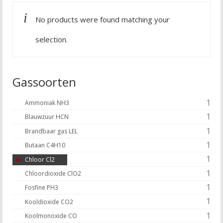
No products were found matching your
selection.
Gassoorten
1
Ammoniak NH3
1
Blauwzuur HCN
1
Brandbaar gas LEL
1
Butaan C4H10
1
Chloor Cl2
1
Chloordioxide ClO2
1
Fosfine PH3
1
Kooldioxide CO2
1
Koolmonoxide CO