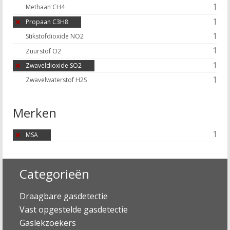
1
Methaan CH4
1
Propaan C3H8
1
Stikstofdioxide NO2
1
Zuurstof O2
1
Zwaveldioxide SO2
1
Zwavelwaterstof H2S
Merken
1
MSA
Categorieën
Draagbare gasdetectie
Vast opgestelde gasdetectie
Gaslekzoekers