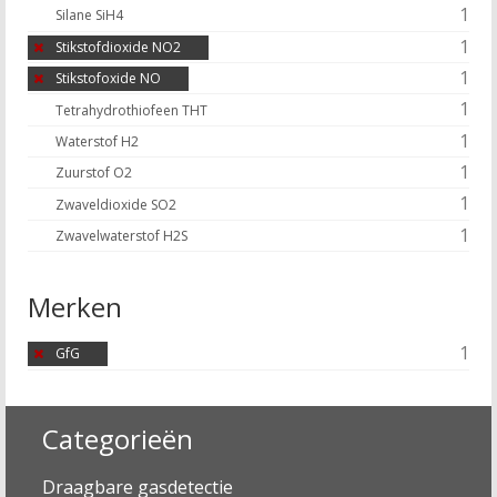
1
Silane SiH4
1
Stikstofdioxide NO2
1
Stikstofoxide NO
1
Tetrahydrothiofeen THT
1
Waterstof H2
1
Zuurstof O2
1
Zwaveldioxide SO2
1
Zwavelwaterstof H2S
Merken
1
GfG
Categorieën
Draagbare gasdetectie