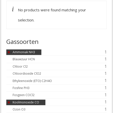
No products were found matching your
selection.
Gassoorten
1
Ammoniak NH3
1
Blauwzuur HCN
1
Chloor Cl2
1
Chloordioxide ClO2
1
Ethyleenoxide (ETO) C2H4O
1
Fosfine PH3
1
Fosgeen COCl2
1
Koolmonoxide CO
1
Ozon O3