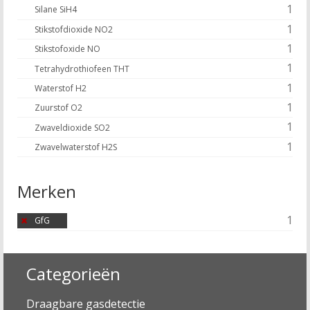
1
Silane SiH4
1
Stikstofdioxide NO2
1
Stikstofoxide NO
1
Tetrahydrothiofeen THT
1
Waterstof H2
1
Zuurstof O2
1
Zwaveldioxide SO2
1
Zwavelwaterstof H2S
Merken
1
GfG
Categorieën
Draagbare gasdetectie