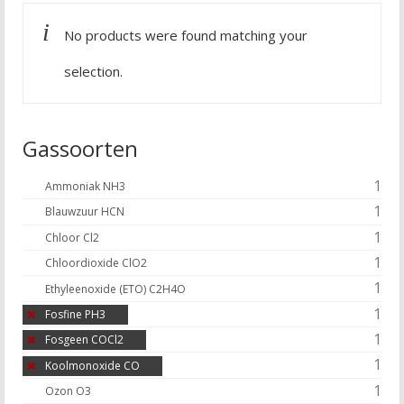
No products were found matching your
selection.
Gassoorten
1
Ammoniak NH3
1
Blauwzuur HCN
1
Chloor Cl2
1
Chloordioxide ClO2
1
Ethyleenoxide (ETO) C2H4O
1
Fosfine PH3
1
Fosgeen COCl2
1
Koolmonoxide CO
1
Ozon O3