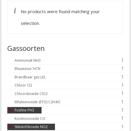
No products were found matching your
selection.
Gassoorten
1
Ammoniak NH3
1
Blauwzuur HCN
1
Brandbaar gas LEL
1
Chloor Cl2
1
Chloordioxide ClO2
1
Ethyleenoxide (ETO) C2H4O
1
Fosfine PH3
1
Koolmonoxide CO
1
Stikstofdioxide NO2