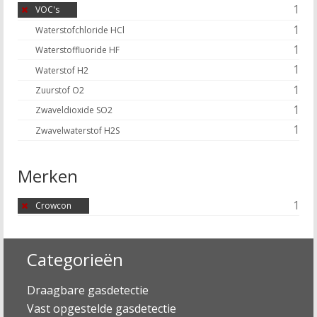
1
VOC's
1
Waterstofchloride HCl
1
Waterstoffluoride HF
1
Waterstof H2
1
Zuurstof O2
1
Zwaveldioxide SO2
1
Zwavelwaterstof H2S
Merken
1
Crowcon
Categorieën
Draagbare gasdetectie
Vast opgestelde gasdetectie