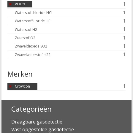
1
VOC's
1
Waterstofchloride HCl
1
Waterstoffluoride HF
1
Waterstof H2
1
Zuurstof O2
1
Zwaveldioxide SO2
1
Zwavelwaterstof H2S
Merken
1
Crowcon
Categorieën
Draagbare gasdetectie
Vast opgestelde gasdetectie