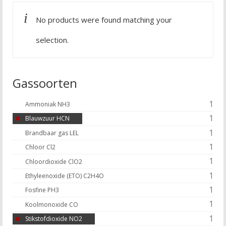
No products were found matching your
selection.
Gassoorten
1
Ammoniak NH3
1
Blauwzuur HCN
1
Brandbaar gas LEL
1
Chloor Cl2
1
Chloordioxide ClO2
1
Ethyleenoxide (ETO) C2H4O
1
Fosfine PH3
1
Koolmonoxide CO
1
Stikstofdioxide NO2