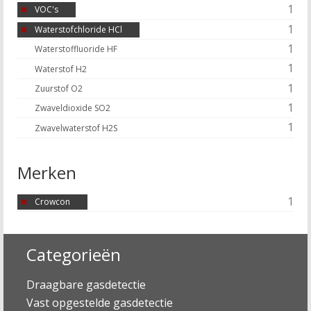
1
VOC's
1
Waterstofchloride HCl
1
Waterstoffluoride HF
1
Waterstof H2
1
Zuurstof O2
1
Zwaveldioxide SO2
1
Zwavelwaterstof H2S
Merken
1
Crowcon
Categorieën
Draagbare gasdetectie
Vast opgestelde gasdetectie