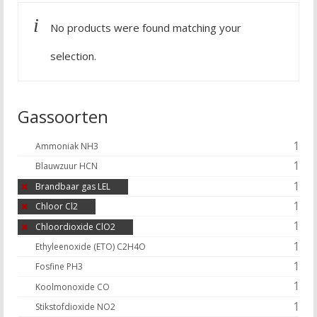
No products were found matching your
selection.
Gassoorten
1
Ammoniak NH3
1
Blauwzuur HCN
1
Brandbaar gas LEL
1
Chloor Cl2
1
Chloordioxide ClO2
1
Ethyleenoxide (ETO) C2H4O
1
Fosfine PH3
1
Koolmonoxide CO
1
Stikstofdioxide NO2