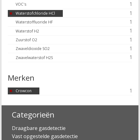
1
VOC's
1
Waterstofchloride HCl
1
Waterstoffluoride HF
1
Waterstof H2
1
Zuurstof O2
1
Zwaveldioxide SO2
1
Zwavelwaterstof H2S
Merken
1
Crowcon
Categorieën
Draagbare gasdetectie
Vast opgestelde gasdetectie