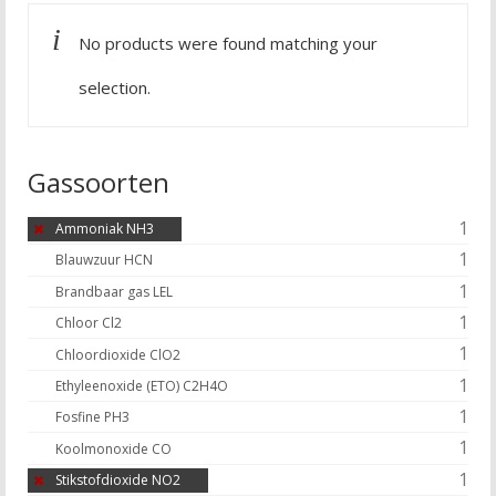
No products were found matching your
selection.
Gassoorten
1
Ammoniak NH3
1
Blauwzuur HCN
1
Brandbaar gas LEL
1
Chloor Cl2
1
Chloordioxide ClO2
1
Ethyleenoxide (ETO) C2H4O
1
Fosfine PH3
1
Koolmonoxide CO
1
Stikstofdioxide NO2