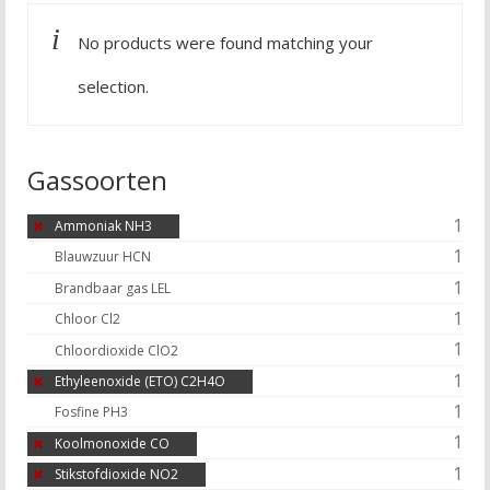
No products were found matching your
selection.
Gassoorten
1
Ammoniak NH3
1
Blauwzuur HCN
1
Brandbaar gas LEL
1
Chloor Cl2
1
Chloordioxide ClO2
1
Ethyleenoxide (ETO) C2H4O
1
Fosfine PH3
1
Koolmonoxide CO
1
Stikstofdioxide NO2