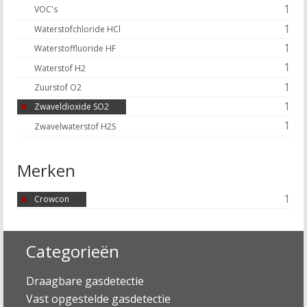
1
VOC's
1
Waterstofchloride HCl
1
Waterstoffluoride HF
1
Waterstof H2
1
Zuurstof O2
1
Zwaveldioxide SO2
1
Zwavelwaterstof H2S
Merken
1
Crowcon
Categorieën
Draagbare gasdetectie
Vast opgestelde gasdetectie