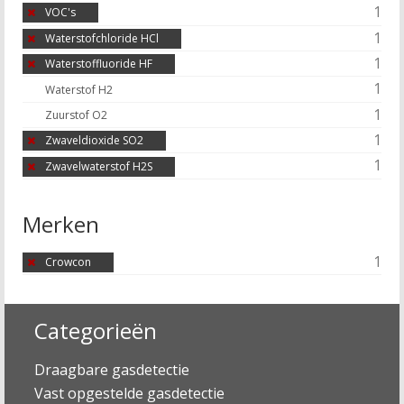
1
VOC's
1
Waterstofchloride HCl
1
Waterstoffluoride HF
1
Waterstof H2
1
Zuurstof O2
1
Zwaveldioxide SO2
1
Zwavelwaterstof H2S
Merken
1
Crowcon
Categorieën
Draagbare gasdetectie
Vast opgestelde gasdetectie