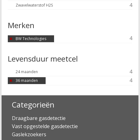
4
Zwavelwaterstof H2S
Merken
4
BW Technologies
Levensduur meetcel
4
24 maanden
4
36 maanden
Categorieën
Draagbare gasdetectie
Vast opgestelde gasdetectie
Gaslekzoekers