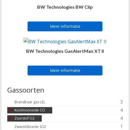
BW Technologies BW Clip
Meer informatie
BW Technologies GasAlertMax XT II
Meer informatie
Gassoorten
3
Brandbaar gas LEL
4
Koolmonoxide CO
4
Zuurstof O2
1
Zwaveldioxide SO2