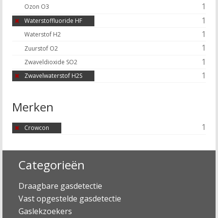
1
Ozon O3
1
Waterstoffluoride HF
1
Waterstof H2
1
Zuurstof O2
1
Zwaveldioxide SO2
1
Zwavelwaterstof H2S
Merken
1
Crowcon
Categorieën
Draagbare gasdetectie
Vast opgestelde gasdetectie
Gaslekzoekers