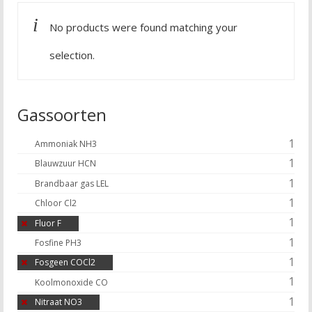
No products were found matching your
selection.
Gassoorten
1
Ammoniak NH3
1
Blauwzuur HCN
1
Brandbaar gas LEL
1
Chloor Cl2
1
Fluor F
1
Fosfine PH3
1
Fosgeen COCl2
1
Koolmonoxide CO
1
Nitraat NO3