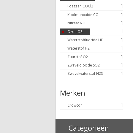
1
Fosgeen COCl2
1
Koolmonoxide CO
1
Nitraat NO3
1
Ozon O3
1
Waterstoffluoride HF
1
Waterstof H2
1
Zuurstof O2
1
Zwaveldioxide SO2
1
Zwavelwaterstof H2S
Merken
1
Crowcon
Categorieën