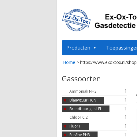
Producten
Toepassinge
Home
>
https://www.exoxtox.nl/shop
Gassoorten
1
Ammoniak NH3
1
Blauwzuur HCN
1
Brandbaar gas LEL
1
Chloor Cl2
1
Fluor F
1
Fosfine PH3