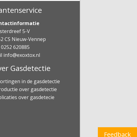
antenservice
ntactinformatie
terdreef 5-V
52 CS Nieuw-Vennep
 0252 620885
il
info@exoxtox.nl
er Gasdetectie
ortingen in de gasdetectie
roductie over gasdetectie
licaties over gasdetecie
Feedback