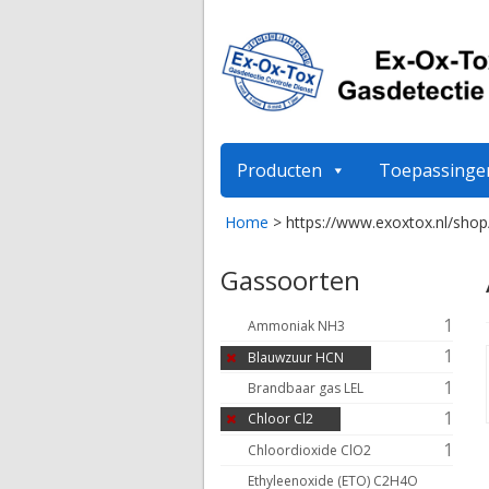
Producten
Toepassinge
Home
>
https://www.exoxtox.nl/shop
Gassoorten
1
Ammoniak NH3
1
Blauwzuur HCN
1
Brandbaar gas LEL
1
Chloor Cl2
1
Chloordioxide ClO2
Ethyleenoxide (ETO) C2H4O