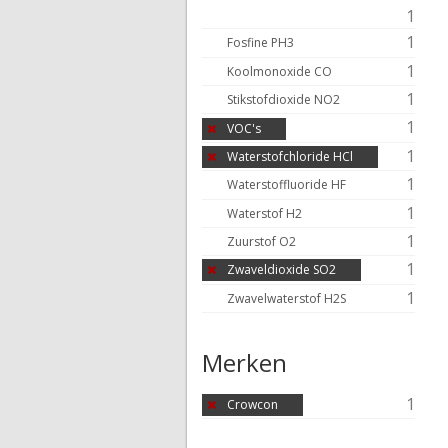
1
1
Fosfine PH3
1
Koolmonoxide CO
1
Stikstofdioxide NO2
1
VOC's
1
Waterstofchloride HCl
1
Waterstoffluoride HF
1
Waterstof H2
1
Zuurstof O2
1
Zwaveldioxide SO2
1
Zwavelwaterstof H2S
Merken
1
Crowcon