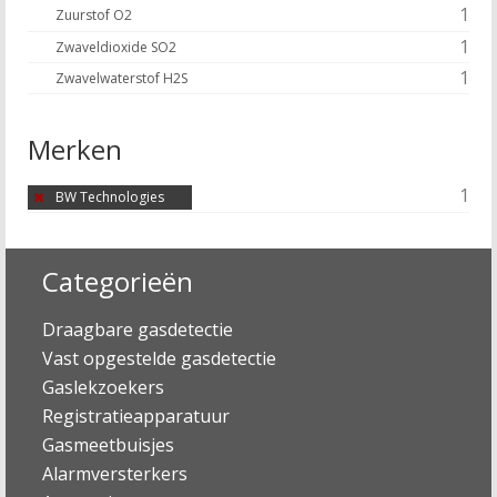
1
Zuurstof O2
1
Zwaveldioxide SO2
1
Zwavelwaterstof H2S
Merken
1
BW Technologies
Categorieën
Draagbare gasdetectie
Vast opgestelde gasdetectie
Gaslekzoekers
Registratieapparatuur
Gasmeetbuisjes
Alarmversterkers