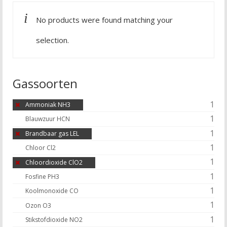
No products were found matching your
selection.
Gassoorten
1
Ammoniak NH3
1
Blauwzuur HCN
1
Brandbaar gas LEL
1
Chloor Cl2
1
Chloordioxide ClO2
1
Fosfine PH3
1
Koolmonoxide CO
1
Ozon O3
1
Stikstofdioxide NO2